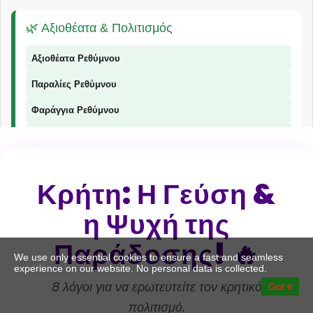
🌿 Αξιοθέατα & Πολιτισμός
Αξιοθέατα Ρεθύμνου
Παραλίες Ρεθύμνου
Φαράγγια Ρεθύμνου
Παραδοσιακά Προϊόντα
Κρήτη: Η Γεύση &
📞 Επικοινωνία
η Ψυχή της
© 2026 Explorer Rethymno - Οδηγός για το Ρέθυμνο |
explorer ρέθυμνο
Παράδοσης! 🔥
We use only essential cookies to ensure a fast and seamless
experience on our website. No personal data is collected.
8 λόγοι για να ερωτευτείτε τον κρητικό
Got it
πολιτισμό.