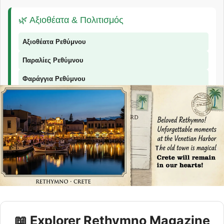
🌿 Αξιοθέατα & Πολιτισμός
Αξιοθέατα Ρεθύμνου
Παραλίες Ρεθύμνου
Φαράγγια Ρεθύμνου
Παραδοσιακά Προϊόντα
📞 Επικοινωνία
© 2026 Explorer Rethymno - Οδηγός για το Ρέθυμνο |
explorer ρέθυμνο
📖 Explorer Rethymno Magazine