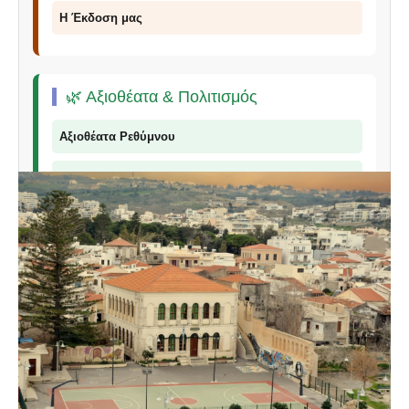
Η Έκδοση μας
🌿 Αξιοθέατα & Πολιτισμός
Αξιοθέατα Ρεθύμνου
Παραλίες Ρεθύμνου
Φαράγγια Ρεθύμνου
Παραδοσιακά Προϊόντα
📞 Επικοινωνία
© 2026 Explorer Rethymno - Οδηγός για το Ρέθυμνο |
explorer