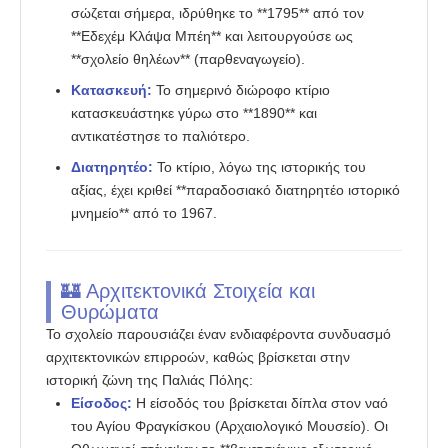
σώζεται σήμερα, ιδρύθηκε το **1795** από τον
**Εδεχέμ Κλάψα Μπέη** και λειτουργούσε ως
**σχολείο θηλέων** (παρθεναγωγείο).
Κατασκευή:
Το σημερινό διώροφο κτίριο
κατασκευάστηκε γύρω στο **1890** και
αντικατέστησε το παλιότερο.
Διατηρητέο:
Το κτίριο, λόγω της ιστορικής του
αξίας, έχει κριθεί **παραδοσιακό διατηρητέο ιστορικό
μνημείο** από το 1967.
🏰 Αρχιτεκτονικά Στοιχεία και
Θυρώματα
Το σχολείο παρουσιάζει έναν ενδιαφέροντα συνδυασμό
αρχιτεκτονικών επιρροών, καθώς βρίσκεται στην
ιστορική ζώνη της Παλιάς Πόλης:
Είσοδος:
Η είσοδός του βρίσκεται δίπλα στον ναό
του Αγίου Φραγκίσκου (Αρχαιολογικό Μουσείο). Οι