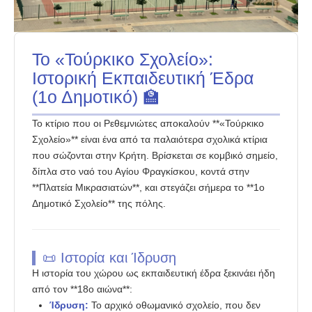
ρέθυμνο
Το «Τούρκικο Σχολείο»:
Ιστορική Εκπαιδευτική Έδρα
(1ο Δημοτικό) 🏫
Το κτίριο που οι Ρεθεμνιώτες αποκαλούν **«Τούρκικο
Σχολείο»** είναι ένα από τα παλαιότερα σχολικά κτίρια
που σώζονται στην Κρήτη. Βρίσκεται σε κομβικό σημείο,
δίπλα στο ναό του Αγίου Φραγκίσκου, κοντά στην
**Πλατεία Μικρασιατών**, και στεγάζει σήμερα το **1ο
Δημοτικό Σχολείο** της πόλης.
📜 Ιστορία και Ίδρυση
Η ιστορία του χώρου ως εκπαιδευτική έδρα ξεκινάει ήδη
από τον **18ο αιώνα**:
Ίδρυση:
Το αρχικό οθωμανικό σχολείο, που δεν