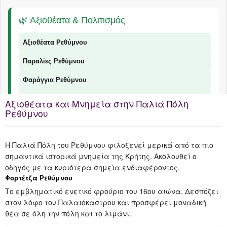
🌿 Αξιοθέατα & Πολιτισμός
Αξιοθέατα Ρεθύμνου
Παραλίες Ρεθύμνου
Φαράγγια Ρεθύμνου
Παραδοσιακά Προϊόντα
Αξιοθέατα και Μνημεία στην Παλιά Πόλη
Ρεθύμνου
Η Παλιά Πόλη του Ρεθύμνου φιλοξενεί μερικά από τα πιο
📞 Επικοινωνία
σημαντικά ιστορικά μνημεία της Κρήτης. Ακολουθεί ο
οδηγός με τα κυριότερα σημεία ενδιαφέροντος.
© 2026 Explorer Rethymno - Οδηγός για το Ρέθυμνο |
explorer ρέθυμνο
Φορτέτζα Ρεθύμνου
Το εμβληματικό ενετικό φρούριο του 16ου αιώνα. Δεσπόζει
στον λόφο του Παλαιόκαστρου και προσφέρει μοναδική
θέα σε όλη την πόλη και το λιμάνι.