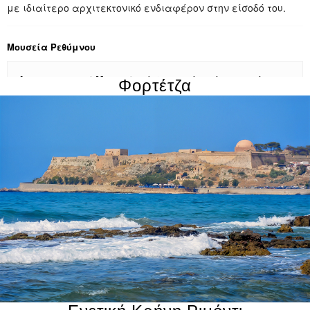
με ιδιαίτερο αρχιτεκτονικό ενδιαφέρον στην είσοδό του.
Μουσεία Ρεθύμνου
Αρχαιολογικό Μουσείο:
Φιλοξενεί σπάνια ευρήματα
Φορτέτζα
από την προϊστορική έως τη ρωμαϊκή εποχή.
Ιστορικό και Λαογραφικό Μουσείο:
Αναδεικνύει την
παραδοσιακή ζωή, τα υφαντά και την πολιτιστική
κληρονομιά του τόπου.
Σημείωση:
Η περιήγηση στα μνημεία της Παλιάς Πόλης γίνεται ιδανικά με τα πόδια,
καθώς τα περισσότερα αξιοθέατα βρίσκονται σε κοντινή απόσταση μεταξύ τους.