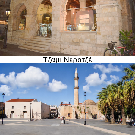
Τζαμί Νερατζέ