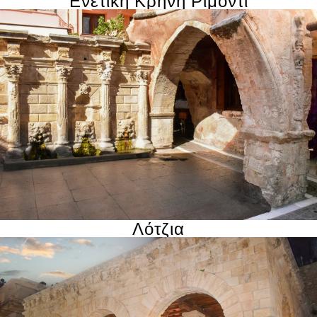
Ενετική Κρήνη Ριμόντι
Λότζια