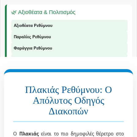
🌿 Αξιοθέατα & Πολιτισμός
Αξιοθέατα Ρεθύμνου
Παραλίες Ρεθύμνου
Φαράγγια Ρεθύμνου
Παραδοσιακά Προϊόντα
Πλακιάς Ρεθύμνου: Ο
📞 Επικοινωνία
Απόλυτος Οδηγός
© 2026 Explorer Rethymno - Οδηγός για το Ρέθυμνο |
explorer ρέθυμνο
Διακοπών
Ο
Πλακιάς
είναι το πιο δημοφιλές θέρετρο στο