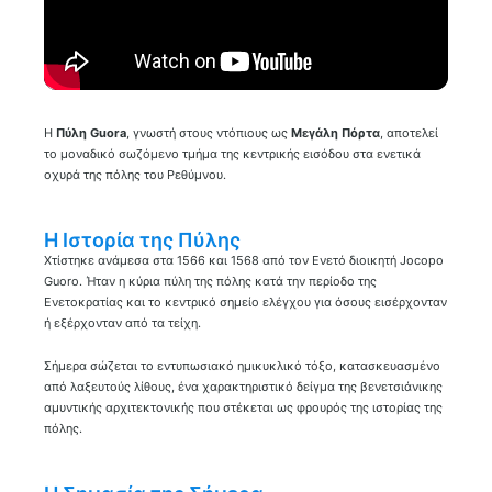
Η
Πύλη Guora
, γνωστή στους ντόπιους ως
Μεγάλη Πόρτα
, αποτελεί
το μοναδικό σωζόμενο τμήμα της κεντρικής εισόδου στα ενετικά
οχυρά της πόλης του Ρεθύμνου.
Η Ιστορία της Πύλης
Χτίστηκε ανάμεσα στα 1566 και 1568 από τον Ενετό διοικητή Jocopo
Guoro. Ήταν η κύρια πύλη της πόλης κατά την περίοδο της
Ενετοκρατίας και το κεντρικό σημείο ελέγχου για όσους εισέρχονταν
ή εξέρχονταν από τα τείχη.
Σήμερα σώζεται το εντυπωσιακό ημικυκλικό τόξο, κατασκευασμένο
από λαξευτούς λίθους, ένα χαρακτηριστικό δείγμα της βενετσιάνικης
αμυντικής αρχιτεκτονικής που στέκεται ως φρουρός της ιστορίας της
πόλης.