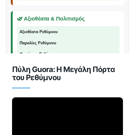
🌿 Αξιοθέατα & Πολιτισμός
Αξιοθέατα Ρεθύμνου
Παραλίες Ρεθύμνου
Φαράγγια Ρεθύμνου
Παραδοσιακά Προϊόντα
Πύλη Guora: Η Μεγάλη Πόρτα
του Ρεθύμνου
📞 Επικοινωνία
© 2026 Explorer Rethymno - Οδηγός για το Ρέθυμνο |
explorer
ρέθυμνο