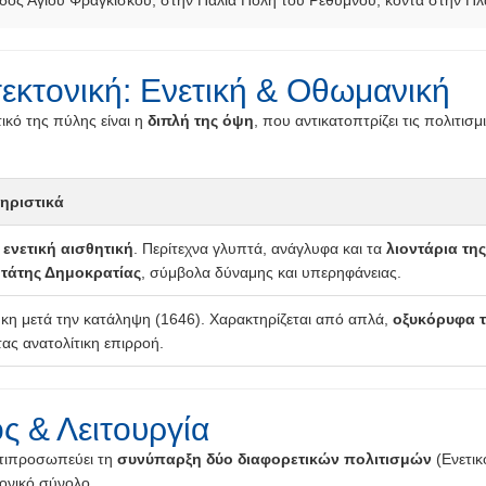
ός Αγίου Φραγκίσκου, στην Παλιά Πόλη του Ρεθύμνου, κοντά στην Πλ
τεκτονική: Ενετική & Οθωμανική
ικό της πύλης είναι η
διπλή της όψη
, που αντικατοπτρίζει τις πολιτισ
ηριστικά
ή
ενετική αισθητική
. Περίτεχνα γλυπτά, ανάγλυφα και τα
λιοντάρια της
τάτης Δημοκρατίας
, σύμβολα δύναμης και υπερηφάνειας.
η μετά την κατάληψη (1646). Χαρακτηρίζεται από απλά,
οξυκόρυφα 
τας ανατολίτικη επιρροή.
ς & Λειτουργία
τιπροσωπεύει τη
συνύπαρξη δύο διαφορετικών πολιτισμών
(Ενετικ
τονικό σύνολο.