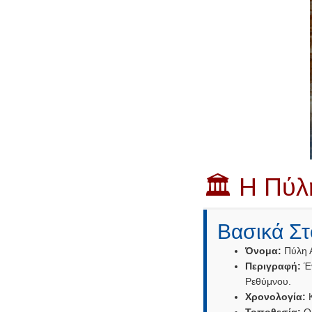
🏛️ Η Πύλ
Βασικά Στ
Όνομα:
Πύλη Α
Περιγραφή:
Έν
Ρεθύμνου.
Χρονολογία:
Κ