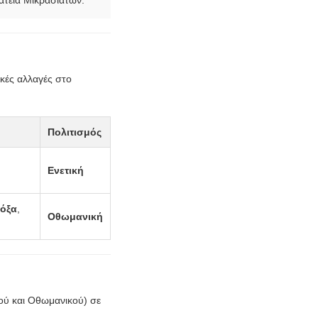
ατεία Μικρασιατών.
μικές αλλαγές στο
Πολιτισμός
Ενετική
τόξα
,
Οθωμανική
ού και Οθωμανικού) σε