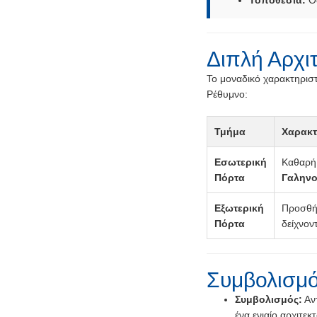
Τοποθεσία:
Οδ
Διπλή Αρχι
Το μοναδικό χαρακτηριστ
Ρέθυμνο:
Τμήμα
Χαρακτ
Εσωτερική
Καθαρ
Πόρτα
Γαληνο
Εξωτερική
Προσθήκ
Πόρτα
δείχνον
Συμβολισμό
Συμβολισμός:
Αν
ένα ενιαίο αρχιτεκ