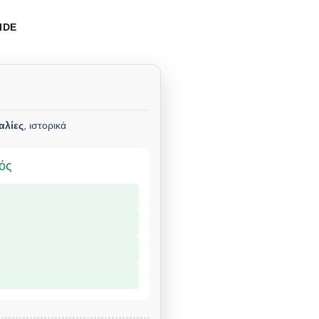
IDE
αλίες
, ιστορικά
μός