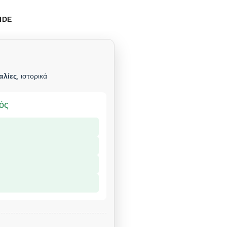
IDE
αλίες
, ιστορικά
μός