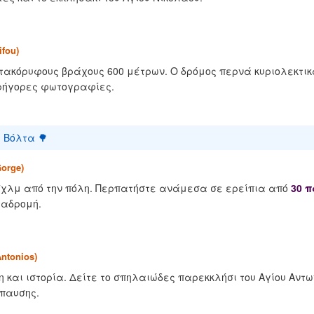
fou)
ατακόρυφους βράχους 600 μέτρων. Ο δρόμος περνά κυριολεκτικ
γρήγορες φωτογραφίες.
 Βόλτα 🌳
orge)
7χλμ από την πόλη. Περπατήστε ανάμεσα σε ερείπια από
30 
ιαδρομή.
ntonios)
η και ιστορία. Δείτε το σπηλαιώδες παρεκκλήσι του Αγίου Αντ
παυσης.