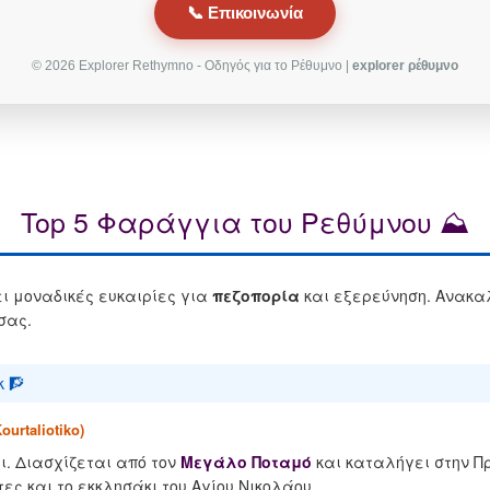
📞 Επικοινωνία
© 2026 Explorer Rethymno - Οδηγός για το Ρέθυμνο |
explorer ρέθυμνο
Top 5 Φαράγγια του Ρεθύμνου ⛰️
ι μοναδικές ευκαιρίες για
πεζοπορία
και εξερεύνηση. Ανακα
σας.
 🧗
urtaliotiko)
ι. Διασχίζεται από τον
Μεγάλο Ποταμό
και καταλήγει στην Πρ
ς και το εκκλησάκι του Αγίου Νικολάου.