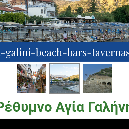
a-galini-beach-bars-tavernas
Ρέθυμνο Αγία Γαλήν