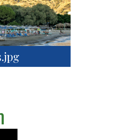
.jpg
η