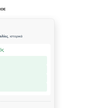
IDE
αλίες
, ιστορικά
μός