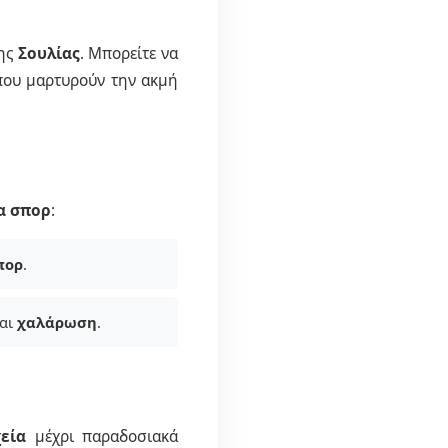
λης
Σουλίας
. Μπορείτε να
που μαρτυρούν την ακμή
α σπορ
:
πορ
.
αι
χαλάρωση
.
εία
μέχρι παραδοσιακά