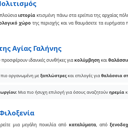
Πολιτισμός
 πλούσια
ιστορία
κτισμένη πάνω στα ερείπια της αρχαίας πό
ολογικό χώρο
της περιοχής και να θαυμάσετε τα ευρήματα 
της Αγίας Γαλήνης
 προσφέρουν ιδανικές συνθήκες για
κολύμβηση
και
θαλάσσι
πιο οργανωμένη με
ξαπλώστρες
και επιλογές για
θαλάσσια σ
εωργίου:
Μια πιο ήσυχη επιλογή για όσους αναζητούν
ηρεμία
κ
 Φιλοξενία
ρείτε μια μεγάλη ποικιλία από
καταλύματα
, από
ξενοδοχ