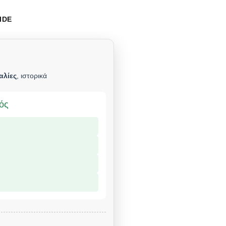
IDE
αλίες
, ιστορικά
μός