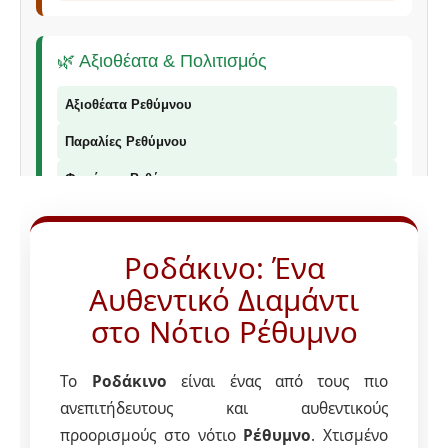
🌿 Αξιοθέατα & Πολιτισμός
Αξιοθέατα Ρεθύμνου
Παραλίες Ρεθύμνου
Φαράγγια Ρεθύμνου
Παραδοσιακά Προϊόντα
Ροδάκινο: Ένα
Αυθεντικό Διαμάντι
📞 Επικοινωνία
στο Νότιο Ρέθυμνο
© 2026 Explorer Rethymno - Οδηγός για το Ρέθυμνο |
explorer
Το
Ροδάκινο
είναι ένας από τους πιο
ρέθυμνο
ανεπιτήδευτους και αυθεντικούς
προορισμούς στο νότιο
Ρέθυμνο
. Χτισμένο