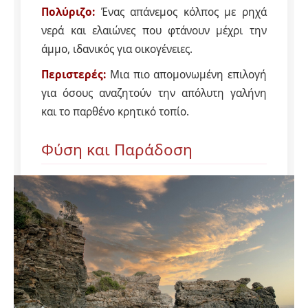
Πολύριζο:
Ένας απάνεμος κόλπος με ρηχά
νερά και ελαιώνες που φτάνουν μέχρι την
άμμο, ιδανικός για οικογένειες.
Περιστερές:
Μια πιο απομονωμένη επιλογή
για όσους αναζητούν την απόλυτη γαλήνη
και το παρθένο κρητικό τοπίο.
Φύση και Παράδοση
Το Ροδάκινο δεν είναι μόνο θάλασσα. Τα
φαράγγια της περιοχής και τα μονοπάτια στις
πλαγιές του Κρυονερίτη προσφέρουν
μοναδικές εμπειρίες πεζοπορίας. Στις τοπικές
ταβέρνες θα δοκιμάσετε αυθεντικά προϊόντα,
όπως το φημισμένο λάδι και το μέλι της
περιοχής.