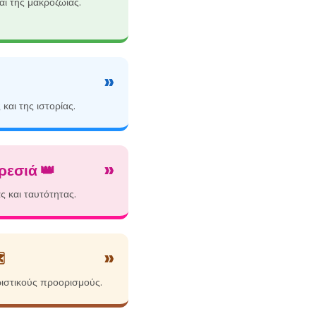
αι της μακροζωίας.
»
και της ιστορίας.
»
εσιά 👑
 και ταυτότητας.
»
️
ιστικούς προορισμούς.