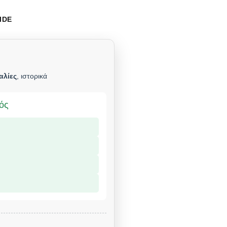
IDE
αλίες
, ιστορικά
μός