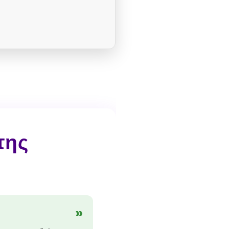
της
»