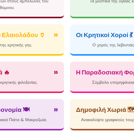
ετών στους αμπελώνες του
Τα μυστικά της υγείας κ
θύμνου.
»
 Ελαιολάδου 🏺
Οι Κρητικοί Χοροί 💃
της κρητικής γης.
Ο χορός της λεβεντιάς 
»
ά 🔥
Η Παραδοσιακή Φορ
κρητικής φιλοξενίας.
Σύμβολο υπερηφάνειας
»
ονομία 🍽️
Δημοφιλή Χωριά 🗺
ιακά Πιάτα & Μακροζωία.
Ανακαλύψτε γραφικούς τουρ