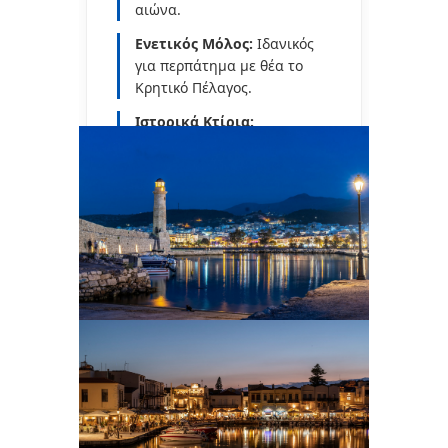
αιώνα.
Ενετικός Μόλος:
Ιδανικός
για περπάτημα με θέα το
Κρητικό Πέλαγος.
Ιστορικά Κτίρια:
Πολύχρωμα κτίσματα που
σήμερα στεγάζουν μερικά
από τα καλύτερα εστιατόρια
στο
Ρέθυμνο
.
Travel Tip:
Για να
απολαύσετε το
Ενετικό
Λιμάνι
χωρίς την
πολυκοσμία, προτιμήστε
μια βόλτα νωρίς το πρωί ή
κατά τη δύση του ηλίου.