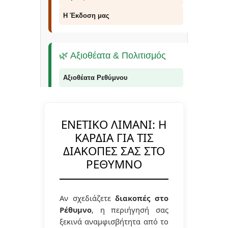
Η Έκδοση μας
🌿 Αξιοθέατα & Πολιτισμός
Αξιοθέατα Ρεθύμνου
Παραλίες Ρεθύμνου
Φαράγγια Ρεθύμνου
ΕΝΕΤΙΚΌ ΛΙΜΆΝΙ: Η
ΚΑΡΔΙΆ ΓΙΑ ΤΙΣ
Παραδοσιακά Προϊόντα
ΔΙΑΚΟΠΈΣ ΣΑΣ ΣΤΟ
ΡΈΘΥΜΝΟ
📞 Επικοινωνία
Αν σχεδιάζετε
διακοπές στο
Ρέθυμνο
, η περιήγησή σας
© 2026 Explorer Rethymno - Οδηγός για το
Ρέθυμνο |
explorer ρέθυμνο
ξεκινά αναμφισβήτητα από το