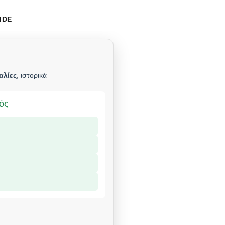
IDE
αλίες
, ιστορικά
μός