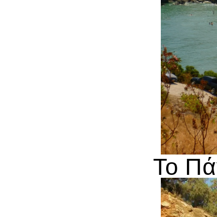
Το Πά