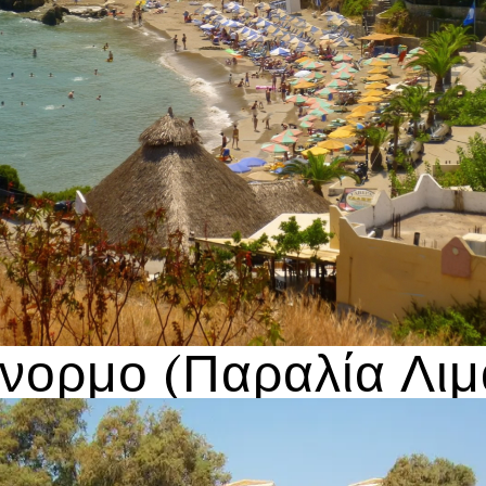
νορμο (Παραλία Λιμ