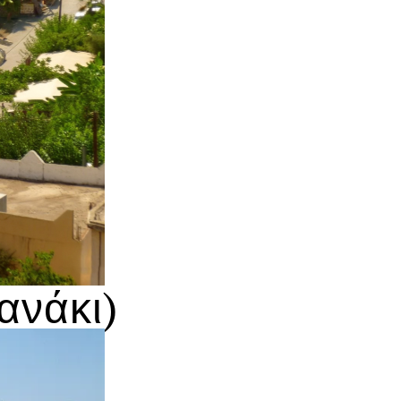
ανάκι)