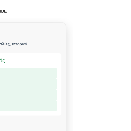
IDE
αλίες
, ιστορικά
μός