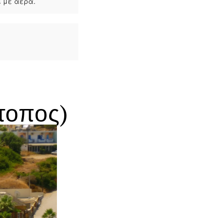
ι με αέρα.
τοπος)