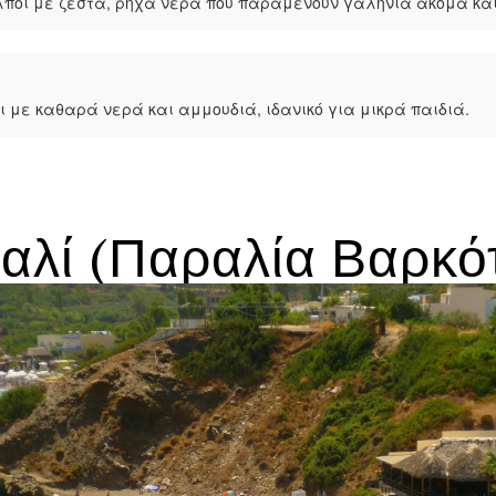
λποι με ζεστά, ρηχά νερά που παραμένουν γαλήνια ακόμα κα
 με καθαρά νερά και αμμουδιά, ιδανικό για μικρά παιδιά.
αλί (Παραλία Βαρκό