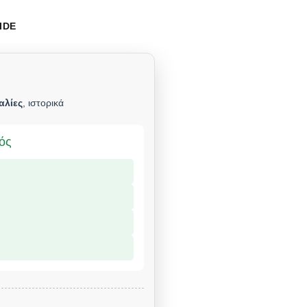
IDE
αλίες
, ιστορικά
μός