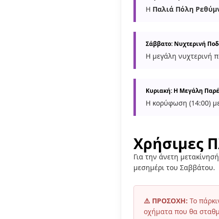
Η
Παλιά Πόλη Ρεθύμ
Σάββατο: Νυχτερινή Πο
Η μεγάλη νυχτερινή π
Κυριακή: Η Μεγάλη Παρ
Η κορύφωση (14:00) μ
Χρήσιμες 
Για την άνετη μετακίνησή
μεσημέρι του Σαββάτου.
⚠️ ΠΡΟΣΟΧΗ:
Το πάρκι
οχήματα που θα σταθμ