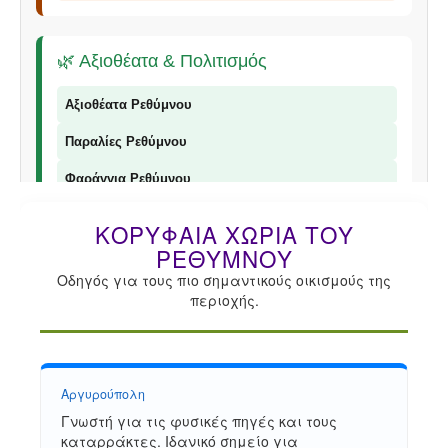
🌿 Αξιοθέατα & Πολιτισμός
Αξιοθέατα Ρεθύμνου
Παραλίες Ρεθύμνου
Φαράγγια Ρεθύμνου
Παραδοσιακά Προϊόντα
ΚΟΡΥΦΑΊΑ ΧΩΡΙΆ ΤΟΥ
ΡΕΘΎΜΝΟΥ
Οδηγός για τους πιο σημαντικούς οικισμούς της
περιοχής.
📞 Επικοινωνία
© 2026 Explorer Rethymno - Οδηγός για το Ρέθυμνο |
explorer
ρέθυμνο
Αργυρούπολη
Γνωστή για τις φυσικές πηγές και τους
καταρράκτες. Ιδανικό σημείο για