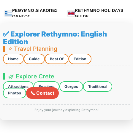
ΡΕΘΥΜΝΟ ΔΙΑΚΟΠΕΣ
RETHYMNO HOLIDAYS
ΟΔΗΓΟΣ
GUIDE
✅ Explorer Rethymno: English
Edition
⭐ Travel Planning
Home
Guide
Best Of
Edition
🌿 Explore Crete
Attractions
Beaches
Gorges
Traditional
📞 Contact
Photos
Enjoy your journey exploring Rethymno!