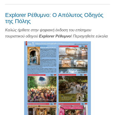
Explorer Ρέθυμνο: Ο Απόλυτος Οδηγός
της Πόλης
Καλώς ήρθατε στην ψηφιακή έκδοση του επίσημου
τουριστικού οδηγού
Explorer Ρέθυμνο
! Περιηγηθείτε εύκολα
στην πόλη χρησιμοποιώντας τους αναλυτικούς χάρτες μας και
ανακαλύψτε όλα τα κορυφαία αξιοθέατα, από το επιβλητικό
κάστρο της Φορτέτζας μέχρι το γραφικό Ενετικό Λιμάνι.
Η εμπειρία σας όμως δεν σταματά εδώ. Γνωρίστε την
αυθεντική κρητική ζωή: βρείτε τις προτάσεις μας για τα
καλύτερα εστιατόρια της πόλης, δοκιμάστε την τοπική
γαστρονομία και ανακαλύψτε μοναδικά παραδοσιακά
προϊόντα, από αγνό ελαιόλαδο και γραβιέρα μέχρι
παραδοσιακή τσικουδιά. Χρησιμοποιήστε τους χάρτες για να
οργανώσετε τις βόλτες σας, να βρείτε κρυμμένα μυστικά και
να ζήσετε το Ρέθυμνο σαν ντόπιος!