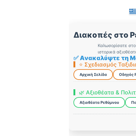
Διακοπές στο Ρ
Καλωσορίσατε στο
ιστορικά αξιοθέατ
✅ Ανακαλύψτε τη Μ
⭐ Σχεδιασμός Ταξιδι
Αρχική Σελίδα
Οδηγός 
🌿 Αξιοθέατα & Πολι
Αξιοθέατα Ρεθύμνου
Πα