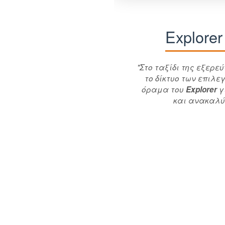
Explore
"Στο ταξίδι της εξερε
το δίκτυο των επιλ
όραμα του
Explorer
γ
και ανακαλύψ