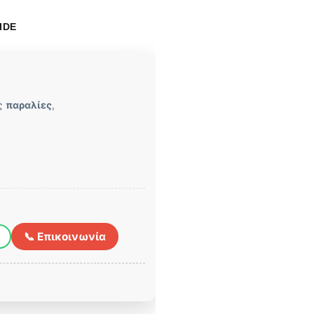
IDE
ες
παραλίες
,
📞 Επικοινωνία