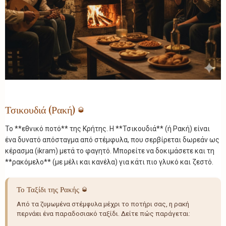
Τσικουδιά (Ρακή)
🥃
Το **εθνικό ποτό** της Κρήτης. Η **Τσικουδιά** (ή Ρακή) είναι
ένα δυνατό απόσταγμα από στέμφυλα, που σερβίρεται δωρεάν ως
κέρασμα (ikram) μετά το φαγητό. Μπορείτε να δοκιμάσετε και τη
**ρακόμελο** (με μέλι και κανέλα) για κάτι πιο γλυκό και ζεστό.
Το Ταξίδι της Ρακής
🥃
Από τα ζυμωμένα στέμφυλα μέχρι το ποτήρι σας, η ρακή
περνάει ένα παραδοσιακό ταξίδι. Δείτε πώς παράγεται: