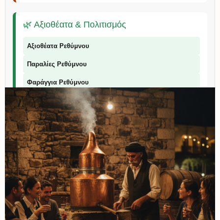
🌿 Αξιοθέατα & Πολιτισμός
Αξιοθέατα Ρεθύμνου
Παραλίες Ρεθύμνου
Φαράγγια Ρεθύμνου
Παραδοσιακά Προϊόντα
📞 Επικοινωνία
© 2026 Explorer Rethymno - Οδηγός για το Ρέθυμνο |
explorer ρέθυμνο