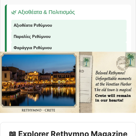
🌿 Αξιοθέατα & Πολιτισμός
Αξιοθέατα Ρεθύμνου
Παραλίες Ρεθύμνου
Φαράγγια Ρεθύμνου
Παραδοσιακά Προϊόντα
📞 Επικοινωνία
© 2026 Explorer Rethymno - Οδηγός για το Ρέθυμνο |
explorer ρέθυμνο
📖 Explorer Rethymno Magazine